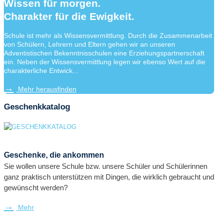
Wissen für morgen.
Charakter für die Ewigkeit.
Schule ist mehr als Wissensvermittlung. Durch die Zusammenarbeit
von Schülern, Lehrern und Eltern gehen wir an unseren
Adventistischen Bekenntnisschulen eine Erziehungspartnerschaft
ein. Neben der Wissensvermittlung legen wir ebenso Wert auf die
charakterliche Entwick...
Mehr herausfinden
Geschenkkatalog
Geschenke, die ankommen
Sie wollen unsere Schule bzw. unsere Schüler und Schülerinnen
ganz praktisch unterstützen mit Dingen, die wirklich gebraucht und
gewünscht werden?
Mehr