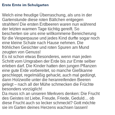
Erste Ernte im Schulgarten
Welch eine freudige Überraschung, als uns in der
Gartenstunde diese roten Bällchen entgegen
strahlten! Die ersten Erdbeeren waren nun während
der letzten warmen Tage tüchtig gereift. So
bescherten sie uns eine willkommene Bereicherung
für die Vesperpause und jedes Kind durfte sogar noch
eine kleine Schale nach Hause nehmen. Die
fröhlichen Gesichter und roten Spuren am Mund
zeugten von Genuss!
Es ist schon etwas Besonderes, wenn man jeden
Schritt vom Umgraben der Erde bis zur Ernte selber
erleben darf. Die Kinder hatten den jungen Pflanzen
eine gute Erde vorbereitet, so manche Gießkanne
geschleppt, regelmäßig gehackt, auch mal gedüngt,
dann Holzwolle unter die heranreifenden Beeren
gelegt – nach all der Mühe schmecken die Früchte
besonders vorzüglich!
Da muss ich an unseren Merkvers denken: Die Frucht
des Geistes ist Liebe, Freude, Friede, Geduld… ob
diese Frucht auch so lecker schmeckt? Gott möchte
sie im Garten deines Herzens wachsen lassen!